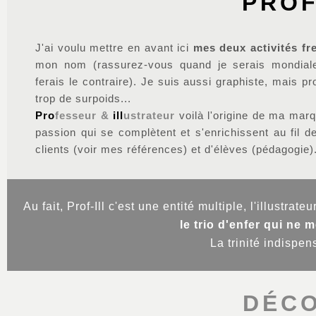
PROF
J'ai voulu mettre en avant ici
mes deux activités fr
mon nom (rassurez-vous quand je serais mondial
ferais le contraire). Je suis aussi graphiste, mais pro
trop de surpoids...
Pro
fesseur &
ill
ustrateur
voilà l'origine de ma mar
passion qui se complètent et s'enrichissent au fil d
clients
(voir mes références)
et d'élèves
(pédagogie)
Au fait, Prof-Ill c'est une entité multiple, l'illustr
le trio d'enfer qui ne 
La trinité indispen
DÉC