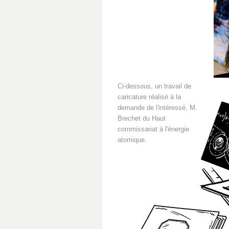
Ci-dessous, un travail de
caricature réalisé à la
demande de l'intéressé, M.
Brechet du Haut
commissariat à l'énergie
atomique.