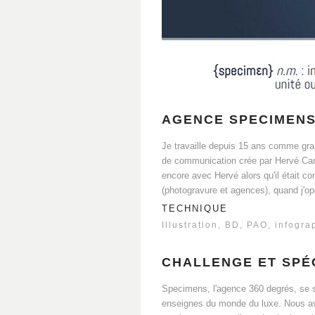
AGENCE SPECIMEN
Je travaille depuis 15 ans comme grap
de communication crée par Hervé Carr
encore avec Hervé alors qu'il était c
(photogravure et agences), quand j'op
TECHNIQUE
Illustration, BD, PAO, infogra
CHALLENGE ET SPÉC
Specimens, l'agence 360 degrés, se sp
enseignes du monde du luxe. Nous avo