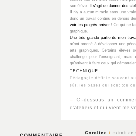
son élève.
Il s'agit de donner des cle
Il n'y a aucun miracle sans une vraie
donc un travail continu en dehors de
voir les progrès arriver
! Ce qui se fa
graphique.
Une très grande partie de mon trava
m'ont amené à développer une pédago
arts graphiques. Certains élèves s
challenge pour l'enseignant, mais
qu'arrivent à faire ceux qui démarraien
TECHNIQUE
Pédagogie définie souvent au
sûr, les bases qui sont toujou
–
Ci-dessous un commenta
d'ateliers et qui vient me v
Coraline
/
extrait de
COMMENTAIRE